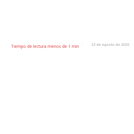
berto Fernández: «La vacuna 
roducida por Argentina y Méxi
13 de agosto de 2020
Tiempo de lectura
menos de 1
min