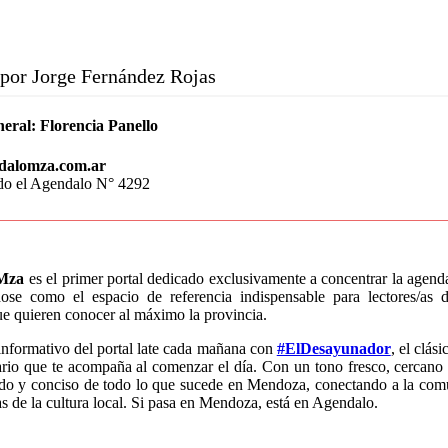
por Jorge Fernández Rojas
neral:
Florencia Panello
dalomza.com.ar
do el Agendalo N° 4292
Mza
es el primer portal dedicado exclusivamente a concentrar la agen
dose como el espacio de referencia indispensable para lectores/a
que quieren conocer al máximo la provincia.
informativo del portal late cada mañana con
#ElDesayunador
, el clás
rio que te acompaña al comenzar el día. Con un tono fresco, cercano 
ido y conciso de todo lo que sucede en Mendoza, conectando a la com
as de la cultura local. Si pasa en Mendoza, está en Agendalo.