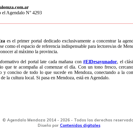
alomza.com.ar
o el Agendalo N° 4293
za
es el primer portal dedicado exclusivamente a concentrar la age
e como el espacio de referencia indispensable para lectores/as de Mend
conocer al máximo la provincia.
nformativo del portal late cada mañana con
#ElDesayunador
, el clá
io que te acompaña al comenzar el día. Con un tono fresco, cercano
do y conciso de todo lo que sucede en Mendoza, conectando a la co
 de la cultura local. Si pasa en Mendoza, está en Agendalo.
© Agendalo Mendoza 2014 - 2026 - Todos los derechos reservad
Diseño por
Contenidos digitales