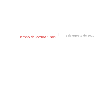
rcome», más poemas del estoi
las letras
2 de agosto de 2020
Tiempo de lectura
1
min