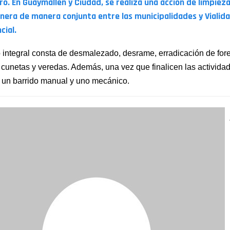
ro. En Guaymallén y Ciudad,
se realiza una acción de limpieza
nera de manera conjunta entre las municipalidades y Vialid
cial.
o integral consta de desmalezado, desrame, erradicación de for
 cunetas y veredas. Además, una vez que finalicen las actividad
á un barrido manual y uno mecánico.