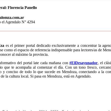
ral:
Florencia Panello
alomza.com.ar
o el Agendalo N° 4294
za
es el primer portal dedicado exclusivamente a concentrar la age
e como el espacio de referencia indispensable para lectores/as de Mend
conocer al máximo la provincia.
nformativo del portal late cada mañana con
#ElDesayunador
, el clá
io que te acompaña al comenzar el día. Con un tono fresco, cercano
do y conciso de todo lo que sucede en Mendoza, conectando a la co
 de la cultura local. Si pasa en Mendoza, está en Agendalo.