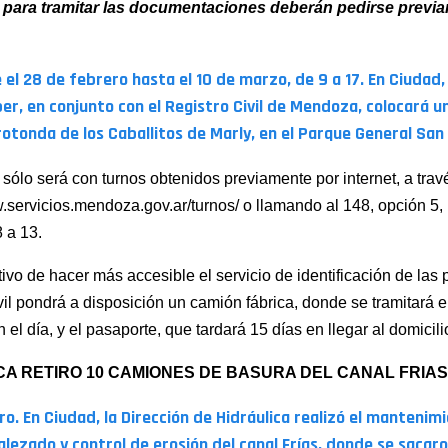
 para tramitar las documentaciones deberán pedirse previ
 el 28 de febrero hasta el 10 de marzo, de 9 a 17. En Ciudad,
er, en conjunto con el Registro Civil de Mendoza, colocará u
 rotonda de los Caballitos de Marly, en el Parque General San
 sólo será con turnos obtenidos previamente por internet, a trav
servicios.mendoza.gov.ar/turnos/ o llamando al 148, opción 5,
 a 13.
ivo de hacer más accesible el servicio de identificación de las 
vil pondrá a disposición un camión fábrica, donde se tramitará 
 el día, y el pasaporte, que tardará 15 días en llegar al domicili
CA RETIRO 10 CAMIONES DE BASURA DEL CANAL FRIAS
ro. En Ciudad,
la Dirección de Hidráulica realizó el mantenimi
lezado y control de erosión del canal Frías, donde se sacaro