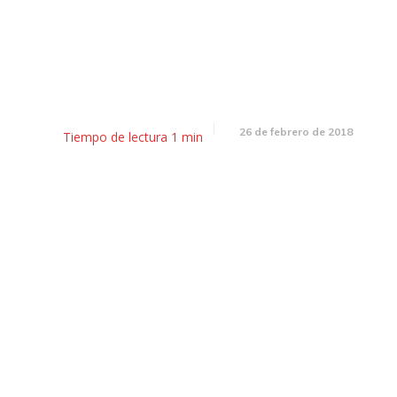
ad: el camión del Renaper at
en el Parque General San Mart
26 de febrero de 2018
Tiempo de lectura
1
min