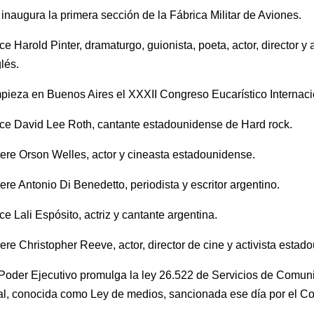
inaugura la primera sección de la Fábrica Militar de Aviones.
e Harold Pinter, dramaturgo, guionista, poeta, actor, director y a
glés.
ieza en Buenos Aires el XXXII Congreso Eucarístico Internaci
ce David Lee Roth, cantante estadounidense de Hard rock.
re Orson Welles, actor y cineasta estadounidense.
re Antonio Di Benedetto, periodista y escritor argentino.
e Lali Espósito, actriz y cantante argentina.
re Christopher Reeve, actor, director de cine y activista estad
Poder Ejecutivo promulga la ley 26.522 de Servicios de Comun
al, conocida como Ley de medios, sancionada ese día por el C