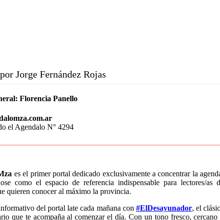
por Jorge Fernández Rojas
neral:
Florencia Panello
dalomza.com.ar
do el Agendalo N° 4294
Mza
es el primer portal dedicado exclusivamente a concentrar la agen
dose como el espacio de referencia indispensable para lectores/a
que quieren conocer al máximo la provincia.
informativo del portal late cada mañana con
#ElDesayunador
, el clás
rio que te acompaña al comenzar el día. Con un tono fresco, cercano 