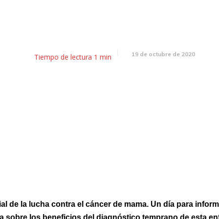
El almanaque 19 de octubre
19 de octubre de 2020
Tiempo de lectura
1
min
al de la lucha contra el cáncer de mama. Un día para inform
a sobre los beneficios del diagnóstico temprano de esta e