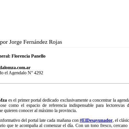
por Jorge Fernández Rojas
neral:
Florencia Panello
dalomza.com.ar
do el Agendalo N° 4292
Mza
es el primer portal dedicado exclusivamente a concentrar la agen
dose como el espacio de referencia indispensable para lectores/a
que quieren conocer al máximo la provincia.
informativo del portal late cada mañana con
#ElDesayunador
, el clás
rio que te acompaña al comenzar el día. Con un tono fresco, cercano 