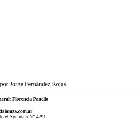
por Jorge Fernández Rojas
neral:
Florencia Panello
dalomza.com.ar
do el Agendalo N° 4291