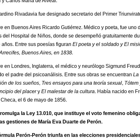
 y Carlos María de Alvear.
ardino Rivadavia fue designado secretario del Primer Triunvirat
e en Buenos Aires Ricardo Gutiérrez. Médico y poeta, fue uno d
s del Hospital de Niños, donde se desempeñó gratuitamente du
o años. Entre sus poesías figuran
El poeta y el soldado y El mis
Arrecifes, Buenos Aires, en 1838.
e en Londres, Inglaterra, el médico y neurólogo Sigmund Freud
o el padre del psicoanálisis. Entre sus obras se encuentran
La
ción de los sueños
,
Tres ensayos para una teoría sexual
,
Tótem 
incipio del placer
y
El malestar de la cultura
. Había nacido en Fr
 Checa, el 6 de mayo de 1856.
omulga la Ley 13.010, que instituye el voto femenino obliga
sas gestiones de María Eva Duarte de Perón.
órmula Perón-Perón triunfa en las elecciones presidenciales 