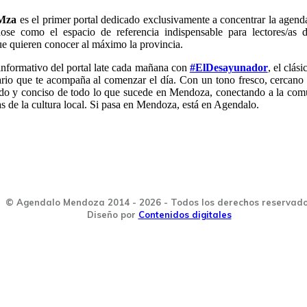
Mza
es el primer portal dedicado exclusivamente a concentrar la agen
dose como el espacio de referencia indispensable para lectores/a
que quieren conocer al máximo la provincia.
informativo del portal late cada mañana con
#ElDesayunador
, el clás
rio que te acompaña al comenzar el día. Con un tono fresco, cercano 
ido y conciso de todo lo que sucede en Mendoza, conectando a la com
as de la cultura local. Si pasa en Mendoza, está en Agendalo.
© Agendalo Mendoza 2014 - 2026 - Todos los derechos reservad
Diseño por
Contenidos digitales