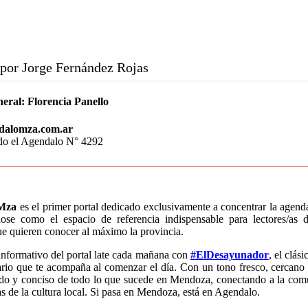
por Jorge Fernández Rojas
neral:
Florencia Panello
dalomza.com.ar
do el Agendalo N° 4292
Mza
es el primer portal dedicado exclusivamente a concentrar la agen
dose como el espacio de referencia indispensable para lectores/a
que quieren conocer al máximo la provincia.
informativo del portal late cada mañana con
#ElDesayunador
, el clás
rio que te acompaña al comenzar el día. Con un tono fresco, cercano 
ido y conciso de todo lo que sucede en Mendoza, conectando a la com
as de la cultura local. Si pasa en Mendoza, está en Agendalo.