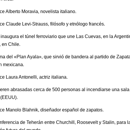
e Alberto Moravia, novelista italiano.
e Claude Levi-Strauss, filósofo y etnólogo francés.
inaugura el túnel ferroviario que une Las Cuevas, en la Argenti
 en Chile.
ma del «Plan Ayala», que sirvió de bandera al partido de Zapata
n mexicana.
e Laura Antonelli, actriz italiana.
ren abrasadas cerca de 500 personas al incendiarse una sala 
 (EEUU).
ce Manolo Blahnik, diseñador español de zapatos.
ferencia de Teherán entre Churchill, Roosevelt y Stalin, para l