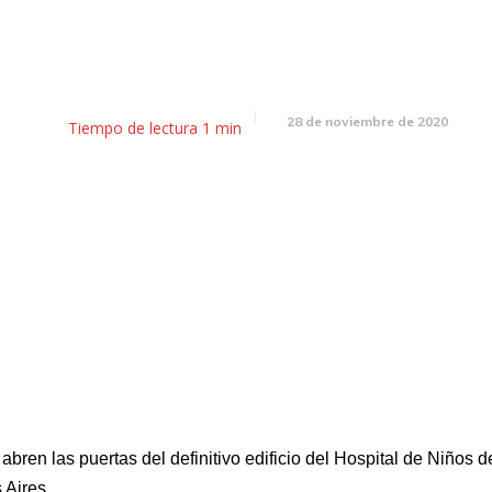
El almanaque 28 de noviembr
28 de noviembre de 2020
Tiempo de lectura
1
min
abren las puertas del definitivo edificio del Hospital de Niños d
 Aires.