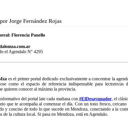
por Jorge Fernández Rojas
neral:
Florencia Panello
dalomza.com.ar
do el Agendalo N° 4295
Mza
es el primer portal dedicado exclusivamente a concentrar la agen
dose como el espacio de referencia indispensable para lectores/a
que quieren conocer al máximo la provincia.
informativo del portal late cada mañana con
#ElDesayunador
, el clás
rio que te acompaña al comenzar el día. Con un tono fresco, cercano 
ido y conciso de todo lo que sucede en Mendoza, conectando a la com
as de la cultura local. Si pasa en Mendoza, está en Agendalo.