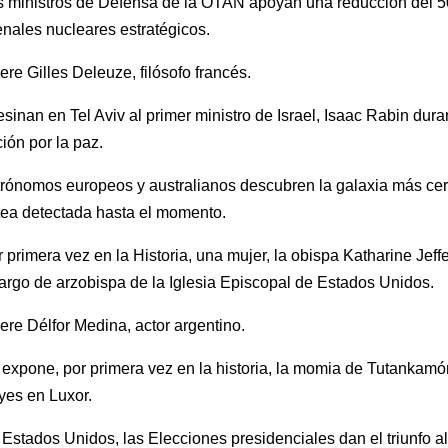
 ministros de Defensa de la OTAN apoyan una reducción del 50
enales nucleares estratégicos.
re Gilles Deleuze, filósofo francés.
sinan en Tel Aviv al primer ministro de Israel, Isaac Rabin dur
ión por la paz.
trónomos europeos y australianos descubren la galaxia más ce
tea detectada hasta el momento.
 primera vez en la Historia, una mujer, la obispa Katharine Jeffe
argo de arzobispa de la Iglesia Episcopal de Estados Unidos.
re Délfor Medina, actor argentino.
expone, por primera vez en la historia, la momia de Tutankamón
yes en Luxor.
Estados Unidos, las Elecciones presidenciales dan el triunfo a