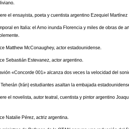
liviano.
re el ensayista, poeta y cuentista argentino Ezequiel Martínez
poral en Italia: el Arno inunda Florencia y miles de obras de a
blemente.
ce Matthew McConaughey, actor estadounidense.
e Sebastián Estevanez, actor argentino.
avión «Concorde 001» alcanza dos veces la velocidad del soni
Teherán (Irán) estudiantes asaltan la embajada estadounidens
re el novelista, autor teatral, cuentista y pintor argentino Joa
e Natalie Pérez, actriz argentina.