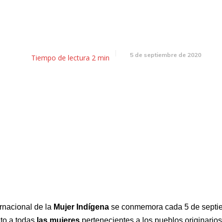
El almanaque, 5 de agosto
5 de septiembre de 2020
Tiempo de lectura
2
min
rnacional de la
Mujer Indígena
se conmemora cada 5 de septi
uto a todas
las mujeres
pertenecientes a los pueblos originarios