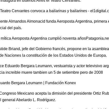
inaugura en Buenos Aires el Teatro Cervantes.
cente Almandos Almonacid funda Aeroposta Argentina, primera
ial del país.
stide Briand, jefe del Gobierno francés, propone en la asamblea
e Naciones la constitución de los Estados Unidos de Europa.
e Eduardo Bergara Leumann, vestuarista y actor televisivo arg
ia increible muere tambien un 5 de setiembre pero de 2008
Congreso Mexicano acepta la dimisión del presidente Ortiz Rub
el general Abelardo L. Rodríguez.