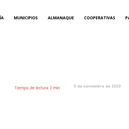
ÍA
MUNICIPIOS
ALMANAQUE
COOPERATIVAS
P
l almanaque 5 de noviem
5 de noviembre de 2020
Tiempo de lectura
2
min