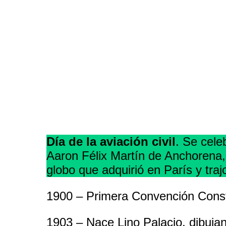
Día de la aviación civil
. Se cele
Aaron Félix Martín de Anchorena, 
globo que adquirió en París y traj
1900 – Primera Convención Const
1903 – Nace Lino Palacio, dibujant