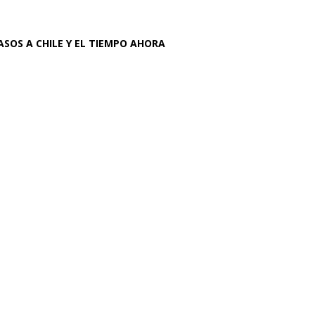
ASOS A CHILE Y EL TIEMPO AHORA
cupación,
or desempeño