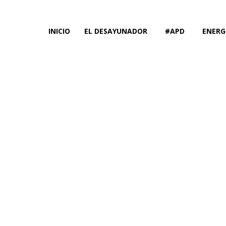
INICIO
EL DESAYUNADOR
#APD
ENERG
El Desay
Argentina 