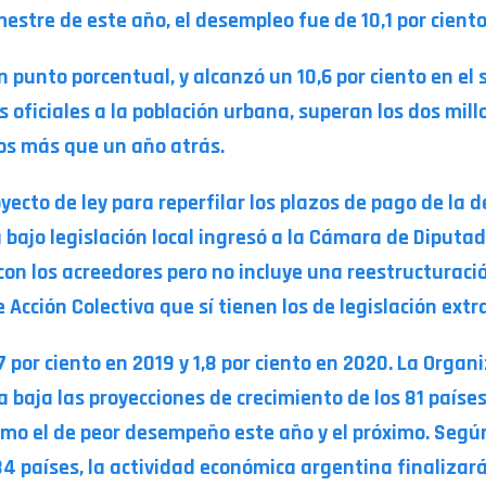
mestre de este año, el desempleo fue de 10,1 por ciento
n punto porcentual, y alcanzó un 10,6 por ciento en el
 oficiales a la población urbana, superan los dos mill
os más que un año atrás.
yecto de ley para reperfilar los plazos de pago de la d
bajo legislación local ingresó a la Cámara de Diputados
on los acreedores pero no incluye una reestructuración.
 Acción Colectiva que sí tienen los de legislación extr
7 por ciento en 2019 y 1,8 por ciento en 2020. La Organ
a baja las proyecciones de crecimiento de los 81 paíse
como el de peor desempeño este año y el próximo. Seg
34 países, la actividad económica argentina finalizará