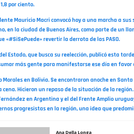
1,8 por ciento.
idente Mauricio Macri convocó hoy a una marcha a sus 
no, en la ciudad de Buenos Aires, como parte de un l
ue «#SiSePuede» revertir la derrota de las PASO.
 del Estado, que busca su reelección, publicó esta tard
 sumar más gente para manifestarse ese día en favor d
o Morales en Bolivia. Se encontraron anoche en Santa C
cena. Hicieron un repaso de la situación de la región.
e Fernández en Argentina y el del Frente Amplio urugua
rnos progresistas en la región, una idea que predomi
Ana Della Longa