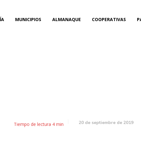
ÍA
MUNICIPIOS
ALMANAQUE
COOPERATIVAS
P
unador: aumentó la deso
entre los países con pe
para la OCDE
20 de septiembre de 2019
Tiempo de lectura
4
min