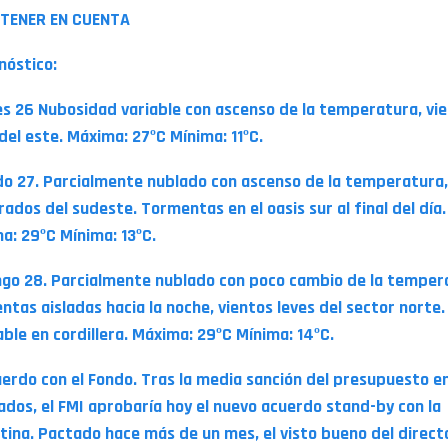
TENER EN CUENTA
nóstico:
es 26 Nubosidad variable con ascenso de la temperatura, vi
del este. Máxima: 27ºC Mínima: 11ºC.
o 27. Parcialmente nublado con ascenso de la temperatura,
ados del sudeste. Tormentas en el oasis sur al final del día.
a: 29ºC Mínima: 13ºC.
go 28. Parcialmente nublado con poco cambio de la temper
ntas aisladas hacia la noche, vientos leves del sector norte.
able en cordillera. Máxima: 29ºC Mínima: 14ºC.
uerdo con el Fondo. Tras la media sanción del presupuesto e
ados, el FMI aprobaría hoy el nuevo acuerdo stand-by con la
tina. Pactado hace más de un mes, el visto bueno del directo