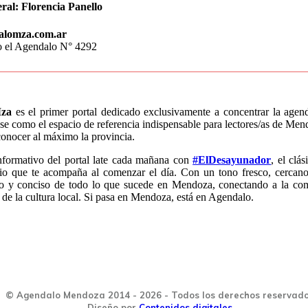
ral:
Florencia Panello
alomza.com.ar
o el Agendalo N° 4292
za
es el primer portal dedicado exclusivamente a concentrar la age
e como el espacio de referencia indispensable para lectores/as de Mend
conocer al máximo la provincia.
nformativo del portal late cada mañana con
#ElDesayunador
, el clá
io que te acompaña al comenzar el día. Con un tono fresco, cercano
do y conciso de todo lo que sucede en Mendoza, conectando a la co
 de la cultura local. Si pasa en Mendoza, está en Agendalo.
© Agendalo Mendoza 2014 - 2026 - Todos los derechos reservad
Diseño por
Contenidos digitales