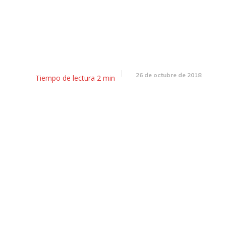
El Desayunador: Cae la activi
mica y definen el acuerdo con
26 de octubre de 2018
Tiempo de lectura
2
min