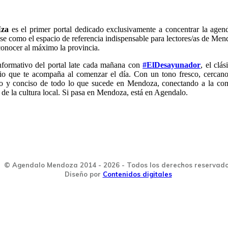
za
es el primer portal dedicado exclusivamente a concentrar la age
e como el espacio de referencia indispensable para lectores/as de Mend
conocer al máximo la provincia.
nformativo del portal late cada mañana con
#ElDesayunador
, el clá
io que te acompaña al comenzar el día. Con un tono fresco, cercano
do y conciso de todo lo que sucede en Mendoza, conectando a la co
 de la cultura local. Si pasa en Mendoza, está en Agendalo.
© Agendalo Mendoza 2014 - 2026 - Todos los derechos reservad
Diseño por
Contenidos digitales