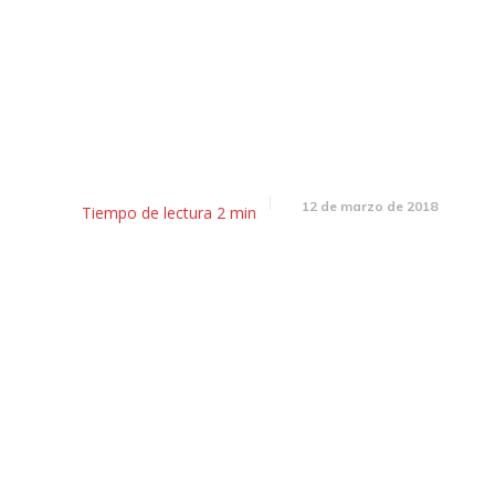
l Desayunador: Cornejo va por
acking y por la Octava Cámara
Crimen
12 de marzo de 2018
Tiempo de lectura
2
min