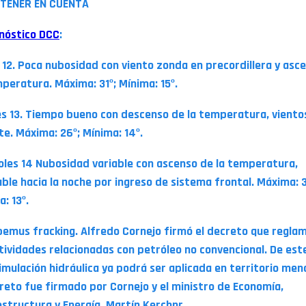
TENER EN CUENTA
nóstico DCC
:
 12. Poca nubosidad con viento zonda en precordillera y asc
mperatura. Máxima: 31º; Mínima: 15º.
s 13. Tiempo bueno con descenso de la temperatura, viento
te. Máxima: 26º; Mínima: 14º.
oles 14 Nubosidad variable con ascenso de la temperatura,
able hacia la noche por ingreso de sistema frontal. Máxima: 3
: 13º.
bemus fracking. Alfredo Cornejo firmó el decreto que regla
ctividades relacionadas con petróleo no convencional. De es
timulación hidráulica ya podrá ser aplicada en territorio men
creto fue firmado por Cornejo y el ministro de Economía,
estructura y Energía, Martín Kerchnr.