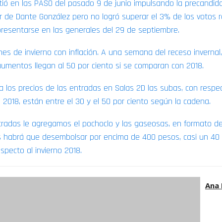
itió en las PASO del pasado 9 de junio impulsando la precandid
 de Dante González pero no logró superar el 3% de los votos r
presentarse en las generales del 29 de septiembre.
es de invierno con inflación. A una semana del receso invernal
aumentos llegan al 50 por ciento si se comparan con 2018.
a los precios de las entradas en Salas 2D las subas, con respe
 2018, están entre el 30 y el 50 por ciento según la cadena.
ntradas le agregamos el pochoclo y las gaseosas, en formato 
 habrá que desembolsar por encima de 400 pesos, casi un 40 
specto al invierno 2018.
Ana 