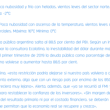
ca nubosidad y frío con heladas, vientos leves del sector norte
a: -2ºC
 Poca nubosidad con ascenso de la temperatura, vientos leves 
rciales. Máxima: 16ºC Mínima: 0ºC
 pública argentina salta al 88,5 por ciento del PBI. Según un 
or la consultora Ecolatina, la inestabilidad del dólar durante m
del primer trimestre de 2019 la deuda pública como porcentaje de
rno volviese a aumentar hasta 88,5 por cient.
ina, «esta restricción podría alejarse si nuestro país volviera a 
ento externo, algo que con un riesgo país por encima de los 8
reciera muy lejano». Alerta, además, que «ya se recurrió al FMI
 para restablecer la confianza de los inversores». «Sin margen 
 del resultado primario ni por el costado financiero, se deberán
que permitan que la economía real se recupere y crezca»,