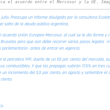
 julio. Preocupa un informe divulgado por la consultora Ecolat
 el salto de la deuda pública argentina.
l acuerdo Unión Europea-Mercosur, al cual se le dio forma y c
 Bruselas pero que aún debe recorrer varios pasos legales –i
 parlamentaria– antes de entrar en vigencia.
 la petrolera YPF, dueña de un 55 por ciento del mercado, a
sus combustibles. Y que las prepagas subirán 17,5% en tres cuo
e un incremento del 5,5 por ciento, en agosto y setiembre el
ciento.
TENER EN CUENTA
co