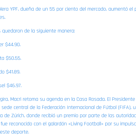
lera YPF, dueña de un 55 por ciento del mercado, aumentó el 
es.
s quedaron de la siguiente manera:
er $44.90.
fta $50.55.
do $41.89.
sel $46.97.
gira, Macri retoma su agenda en la Casa Rosada. El Presidente v
 sede central de la Federación Internacional de Fútbol (FIFA), u
za de Zúrich, donde recibió un premio por parte de las autorida
: fue reconocido con el galardón «Living Football» por su impulso
 este deporte.