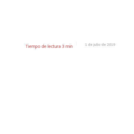
ayunador: deuda pública en 8
aumento de combustibles y p
1 de julio de 2019
Tiempo de lectura
3
min