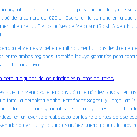
rio argentino hizo una escala en el país europeo luego de su v
icipó de la cumbre del G20 en Osaka, en la semana en la que s
ercial entre la UE y los países de Mercosur (Brasil, Argentina,
)
e cerrado el viernes y debe permitir aumentar considerablemente
os entre ambas regiones, también incluye garantías para contr
s efectos negativos.
o detalla algunos de los principales puntos del texto.
es 2019. En Mendoza, el PI apoyará a Fernández Sagasti en las
 La fórmula peronista Anabel Fernández Sagasti y Jorge Tanús r
ara a las elecciones generales de los integrantes del Partido I
ndoza, en un evento encabezado por los referentes de ese espa
enador provincial) y Eduardo Martínez Guerra (diputado provinci