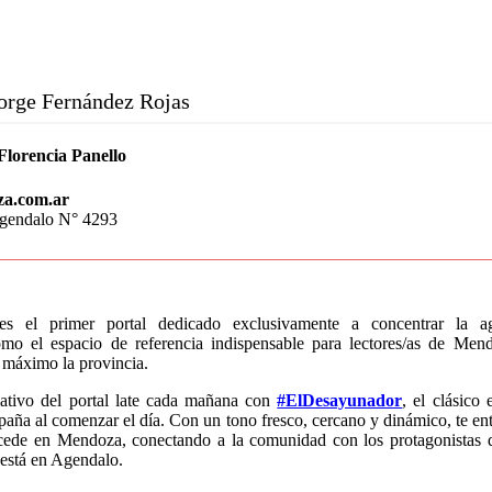
orge Fernández Rojas
Florencia Panello
za.com.ar
Agendalo N° 4293
s el primer portal dedicado exclusivamente a concentrar la 
mo el espacio de referencia indispensable para lectores/as de Mend
 máximo la provincia.
ativo del portal late cada mañana con
#ElDesayunador
, el clásico
paña al comenzar el día. Con un tono fresco, cercano y dinámico, te en
cede en Mendoza, conectando a la comunidad con los protagonistas de
está en Agendalo.