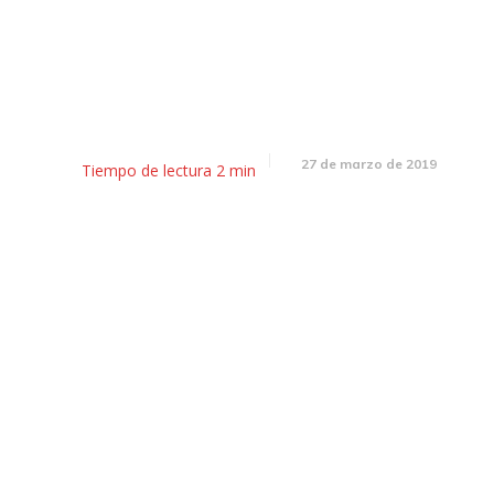
sayunador: Dólar récord y el f
la Corte a favor de los jubilad
27 de marzo de 2019
Tiempo de lectura
2
min