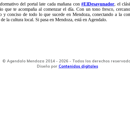
nformativo del portal late cada mañana con
#ElDesayunador
, el clá
io que te acompaña al comenzar el día. Con un tono fresco, cercano
do y conciso de todo lo que sucede en Mendoza, conectando a la co
 de la cultura local. Si pasa en Mendoza, está en Agendalo.
© Agendalo Mendoza 2014 - 2026 - Todos los derechos reservad
Diseño por
Contenidos digitales