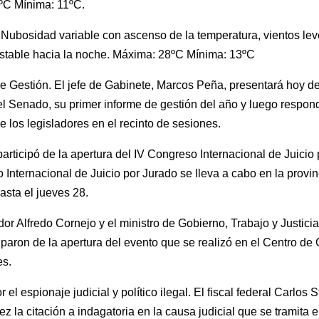
ºC Mínima: 11ºC.
 Nubosidad variable con ascenso de la temperatura, vientos lev
estable hacia la noche. Máxima: 28ºC Mínima: 13ºC
de Gestión. El jefe de Gabinete, Marcos Peña, presentará hoy d
el Senado, su primer informe de gestión del año y luego respon
e los legisladores en el recinto de sesiones.
articipó de la apertura del IV Congreso Internacional de Juicio 
 Internacional de Juicio por Jurado se lleva a cabo en la provin
asta el jueves 28.
or Alfredo Cornejo y el ministro de Gobierno, Trabajo y Justicia
iciparon de la apertura del evento que se realizó en el Centro d
es.
 el espionaje judicial y político ilegal. El fiscal federal Carlos S
ez la citación a indagatoria en la causa judicial que se tramita 