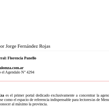
or Jorge Fernández Rojas
ral:
Florencia Panello
alomza.com.ar
o el Agendalo N° 4294
za
es el primer portal dedicado exclusivamente a concentrar la age
e como el espacio de referencia indispensable para lectores/as de Mend
conocer al máximo la provincia.