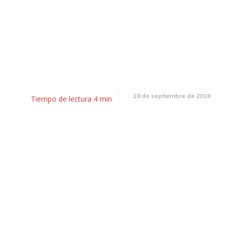
 Desayunador: Dujovne present
supuesto 2019 y CFK procesad
Bonadío
18 de septiembre de 2018
Tiempo de lectura
4
min