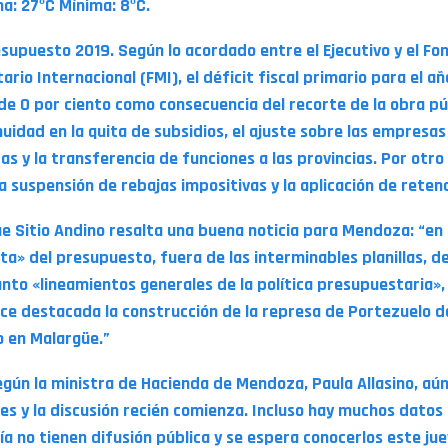
a: 27ºC Mínima: 8ºC.
esupuesto 2019. Según lo acordado entre el Ejecutivo y el Fo
rio Internacional (FMI), el déficit fiscal primario para el a
 de 0 por ciento como consecuencia del recorte de la obra púb
nuidad en la quita de subsidios, el ajuste sobre las empresas
as y la transferencia de funciones a las provincias. Por otro
la suspensión de rebajas impositivas y la aplicación de reten
e Sitio Andino resalta una buena noticia para Mendoza: “en 
ita» del presupuesto, fuera de las interminables planillas, d
unto «lineamientos generales de la política presupuestaria»,
ce destacada la construcción de la represa de Portezuelo d
o en Malargüe.”
según la ministra de Hacienda de Mendoza, Paula Allasino, aún
les y la discusión recién comienza. Incluso hay muchos datos
ía no tienen difusión pública y se espera conocerlos este ju