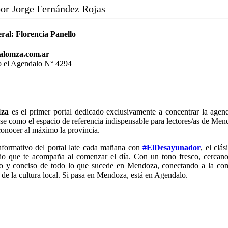
or Jorge Fernández Rojas
ral:
Florencia Panello
alomza.com.ar
o el Agendalo N° 4294
za
es el primer portal dedicado exclusivamente a concentrar la age
e como el espacio de referencia indispensable para lectores/as de Mend
conocer al máximo la provincia.
nformativo del portal late cada mañana con
#ElDesayunador
, el clá
io que te acompaña al comenzar el día. Con un tono fresco, cercano
do y conciso de todo lo que sucede en Mendoza, conectando a la co
 de la cultura local. Si pasa en Mendoza, está en Agendalo.