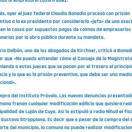
ido al empresario Lázaro Báez.
s, ayer el juez federal Claudio Bonadio procesó con prisión
ntiva a la ex presidenta por considerarla «jefa» de una asoc
ta en la causa por supuestos pagos de coimas de empresarios
onarios por la obra pública durante su mandato.
rio Dalbón, uno de los abogados de Kirchner, criticó a Bonadí
ar que «No puedo entender cómo el Consejo de la Magistratu
niendo a estos jueces que se pasan por el trasero el principi
ncia y lo que es la prisión preventiva, que debe ser una medi
cional».
mpra del Instituto Próvolo. Las nuevas denuncias presentada
mana frenan cualquier modificación edilicia que quisiera real
palidad de Luján de Cuyo. Así lo estipuló a radio Nihuil el fisc
 Gustavo Stroppiana. Es decir que a pesar de la compra del e
arte del municipio, la comuna no puede realizar modificacion