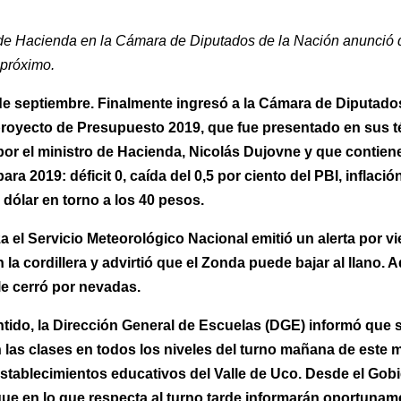
 de Hacienda en la Cámara de Diputados de la Nación anunció d
 próximo.
de septiembre. Finalmente ingresó a la Cámara de Diputados
proyecto de Presupuesto 2019, que fue presentado en sus 
por el ministro de Hacienda, Nicolás Dujovne y que contiene
ara 2019: déficit 0, caída del 0,5 por ciento del PBI, inflació
 dólar en torno a los 40 pesos.
 el Servicio Meteorológico Nacional emitió un alerta por v
 la cordillera y advirtió que el Zonda puede bajar al llano. 
le cerró por nevadas.
ntido, la Dirección General de Escuelas (DGE) informó que 
las clases en todos los niveles del turno mañana de este 
establecimientos educativos del Valle de Uco. Desde el Gob
que en lo que respecta al turno tarde informarán oportunam