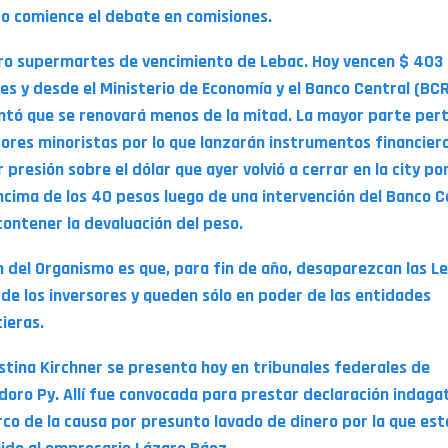
o comience el debate en comisiones.
ro supermartes de vencimiento de Lebac. Hoy vencen $ 403 
nes y desde el Ministerio de Economía y el Banco Central (BC
ntó que se renovará menos de la mitad. La mayor parte per
sores minoristas por lo que lanzarán instrumentos financier
 presión sobre el dólar que ayer volvió a cerrar en la city p
ncima de los 40 pesos luego de una intervención del Banco C
contener la devaluación del peso.
an del Organismo es que, para fin de año, desaparezcan las L
de los inversores y queden sólo en poder de las entidades
ieras.
istina Kirchner se presenta hoy en tribunales federales de
oro Py. Allí fue convocada para prestar declaración indaga
rco de la causa por presunto lavado de dinero por la que est