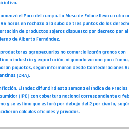
niciativa.
Comenzó el Paro del campo. La Mesa de Enlace lleva a cabo u
 96 horas en rechazo a la suba de tres puntos de los derech
ortación de productos sojeros dispuesta por decreto por el
ierno de Alberto Fernández.
 productores agropecuarios no comercializarán granos con
tino a industria y exportación, ni ganado vacuno para faena
harán piquetes, según informaron desde Confederaciones R
entinas (CRA).
Inflación. El Indec difundirá esta semana el Índice de Precios 
sumidor (IPC) con cobertura nacional correspondiente a fe
imo y se estima que estará por debajo del 2 por ciento, segú
ncidieron cálculos oficiales y privados.