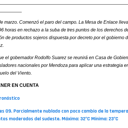
__________________________________________________
_________
de marzo. Comenzó el paro del campo. La Mesa de Enlace llev
96 horas en rechazo a la suba de tres puntos de los derechos d
ón de productos sojeros dispuesta por decreto por el gobierno d
z.
e el gobernador Rodolfo Suarez se reunirá en Casa de Gobier
isladores nacionales por Mendoza para aplicar una estrategia e
uelo del Viento.
ENER EN CUENTA
Pronóstico
es 09. Parcialmente nublado con poco cambio de la tempera
ntos moderados del sudeste. Máxima: 32ºC Mínima: 23ºC