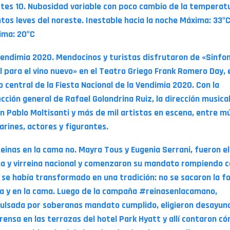
tes 10. Nubosidad variable con poco cambio de la temperat
ntos leves del noreste. Inestable hacia la noche Máxima: 33º
ima: 20ºC
Vendimia 2020. Mendocinos y turistas disfrutaron de «Sinfon
l para el vino nuevo» en el Teatro Griego Frank Romero Day, 
o central de la Fiesta Nacional de la Vendimia 2020. Con la
ección general de Rafael Golondrina Ruiz, la dirección musica
n Pablo Moltisanti y más de mil artistas en escena, entre mú
larines, actores y figurantes.
Reinas en la cama no. Mayra Tous y Eugenia Serrani, fueron e
na y virreina nacional y comenzaron su mandato rompiendo c
 se había transformado en una tradición: no se sacaron la f
a y en la cama. Luego de la campaña #reinasenlacamano,
ulsada por soberanas mandato cumplido, eligieron desayun
prensa en las terrazas del hotel Park Hyatt y allí contaron c