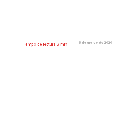
Desayunador: el #8M, la Vendi
el paro del campo
9 de marzo de 2020
Tiempo de lectura
3
min