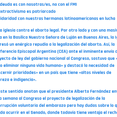
 deuda es con nosotras/es, no con el FMI
 extractivismo es patriarcado
lidaridad con nuestras hermanas latinoamericanas en lucha
La iglesia contra el aborto legal. Por otro lado y con una masi
a en la Basílica Nuestra Señora de Luján en Buenos Aires, la I
resó un enérgico repudio a la legalización del aborto. Así, la
ferencia Episcopal Argentina (CEA) ante el inminente envío 
yecto de ley del gobierno nacional al Congreso, sostuvo que 
ito eliminar ninguna vida humana» y destacó la necesidad de
scernir prioridades» en un país que tiene «altos niveles de
reza e indigencia».
este sentido anotan que el presidente Alberto Fernández en
a semana al Congreso el proyecto de legalización de la
errupción voluntaria del embarazo pero hay dudas sobre lo 
da ocurrir en el Senado, donde todavía tiene ventaja el rec