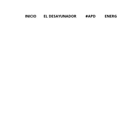
INICIO
EL DESAYUNADOR
#APD
ENERG
El Desayun
antit