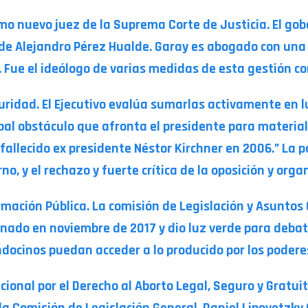
mo nuevo juez de la Suprema Corte de Justicia. El gob
a de Alejandro Pérez Hualde. Garay es abogado con una
. Fue el ideólogo de varias medidas de esta gestión co
idad. El Ejecutivo evalúa sumarlas activamente en lu
ipal obstáculo que afronta el presidente para material
 fallecido ex presidente Néstor Kirchner en 2006.” La 
o, y el rechazo y fuerte crítica de la oposición y or
ormación Pública. La comisión de Legislación y Asunto
enado en noviembre de 2017 y dio luz verde para debati
ndocinos puedan acceder a lo producido por los podere
ional por el Derecho al Aborto Legal, Seguro y Gratui
la Comisión de Legislación General, Daniel Lipovetzky 