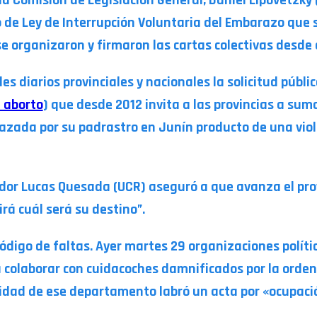
o de Ley de Interrupción Voluntaria del Embarazo que 
 se organizaron y firmaron las cartas colectivas desd
ales diarios provinciales y nacionales la solicitud públ
e aborto
) que desde 2012 invita a las provincias a sum
ada por su padrastro en Junín producto de una viola
dor Lucas Quesada (UCR) aseguró a que avanza el pro
irá cuál será su destino”.
código de faltas. Ayer martes 29 organizaciones políti
 colaborar con cuidacoches damnificados por la orde
lidad de ese departamento labró un acta por «ocupació