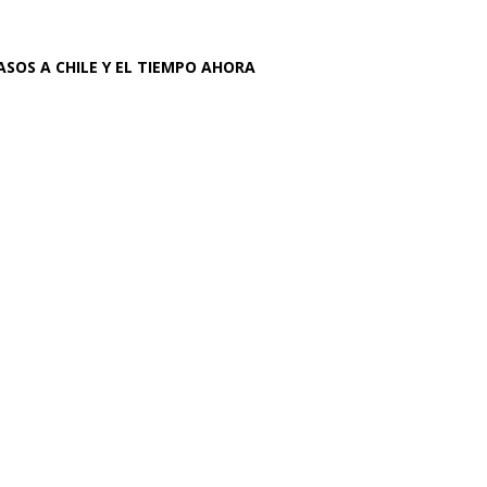
ASOS A CHILE Y EL TIEMPO AHORA
la de la ley
estatal