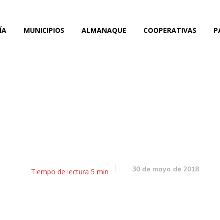
ÍA
MUNICIPIOS
ALMANAQUE
COOPERATIVAS
P
ador: El final de la nove
arifazo y el misoprostol 
30 de mayo de 2018
Tiempo de lectura
5
min