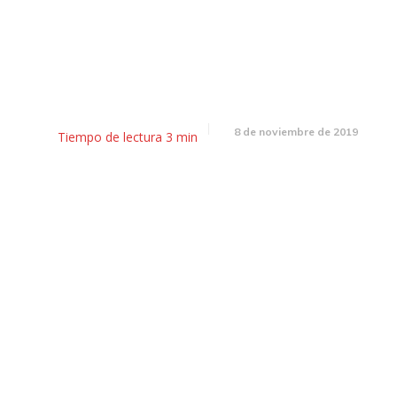
 el sector pyme contra el gob
e taxis, el congreso sesionar
8 de noviembre de 2019
Tiempo de lectura
3
min