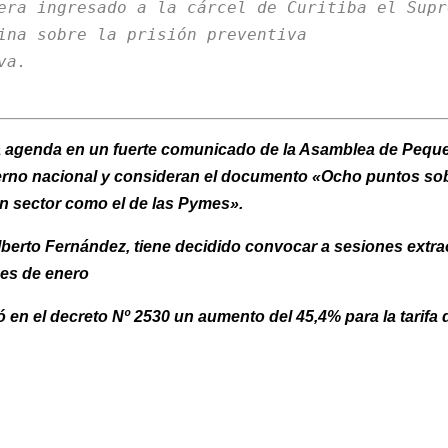
era ingresado a la cárcel de Curitiba e
l Supr
ina sobre la prisión preventiva 

a.

la agenda en un fuerte comunicado de la Asamblea de Peq
ierno nacional y consideran el documento «Ocho puntos so
n sector como el de las Pymes».
Alberto Fernández, tiene decidido convocar a sesiones extr
nes de enero
ó en el decreto Nº 2530 un aumento del 45,4% para la tarifa d