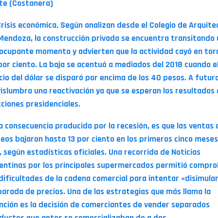
te (Costanera)
Crisis económica. Según analizan desde el Colegio de Arquite
Mendoza, la construcción privada se encuentra transitando 
ocupante momento y advierten que la actividad cayó en torn
por ciento. La baja se acentuó a mediados del 2018 cuando e
cio del dólar se disparó por encima de los 40 pesos. A futuro
vislumbra una reactivación ya que se esperan los resultados 
cciones presidenciales.
a consecuencia producida por la recesión, es que las ventas 
teos bajaron hasta 13 por ciento en los primeros cinco meses
, según estadísticas oficiales. Una recorrida de Noticias
entinas por los principales supermercados permitió compr
 dificultades de la cadena comercial para intentar «disimular
parada de precios. Una de las estrategias que más llama la
nción es la decisión de comerciantes de vender separados
ductos que antes se comercializaban de a dos.