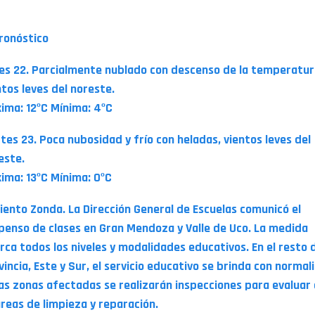
Pronóstico
es 22. Parcialmente nublado con descenso de la temperatur
ntos leves del noreste.
ima: 12ºC Mínima: 4ºC
tes 23. Poca nubosidad y frío con heladas, vientos leves del
este.
ima: 13ºC Mínima: 0ºC
Viento Zonda. La Dirección General de Escuelas comunicó el
penso de clases en Gran Mendoza y Valle de Uco. La medida
rca todos los niveles y modalidades educativos. En el resto d
vincia, Este y Sur, el servicio educativo se brinda con normal
las zonas afectadas se realizarán inspecciones para evaluar
areas de limpieza y reparación.