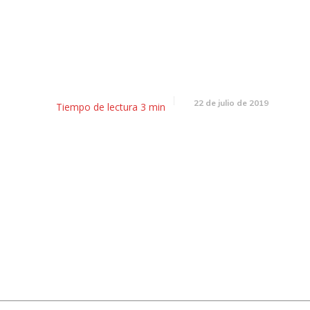
Desayunador: el zonda, Lavag
doza y cayó el consumo de lá
22 de julio de 2019
Tiempo de lectura
3
min