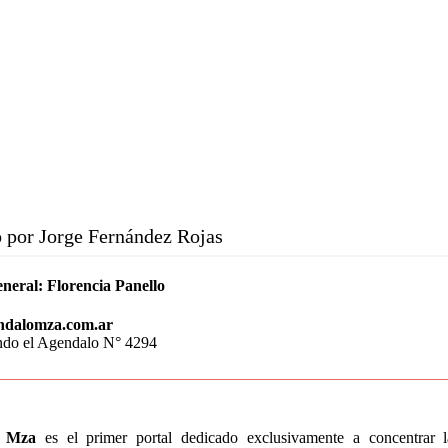
 por Jorge Fernández Rojas
eneral:
Florencia Panello
ndalomza.com.ar
endo el Agendalo N° 4294
o Mza
es el primer portal dedicado exclusivamente a concentrar 