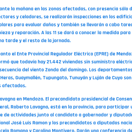
ante la mañana en las zonas afectadas, con presencia sólo 
ectores y celadores, se realizarán inspecciones en los edifici
olares para evaluar daños y también se llevarán a cabo tare
pieza y reparación. A las 11 se dará a conocer la medida para 
no tarde y el resto de la jornada.
tanto el Ente Provincial Regulador Eléctrico (EPRE) de Mendo
ormó que todavía hay 21.442 viviendas sin suministro eléctri
secuencia del viento Zonda del domingo. Los departamento
 Heras, Guaymallén, Tupungato, Tunuyán y Luján de Cuyo son 
 afectados.
Lavagna en Mendoza. El precandidato presidencial de Conse
eral, Roberto Lavagna, está en la provincia, para participar 
ie de actividades junto al candidato a gobernador y diputad
ional José Luis Ramon y los precandidatos a diputados naci
celo Romano y Carolina Montivero. Darán una conferencia d