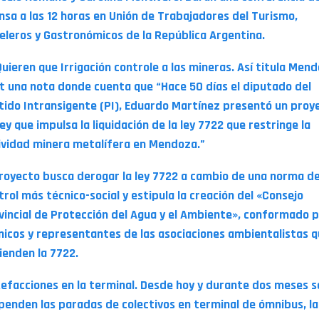
nsa a las 12 horas en Unión de Trabajadores del Turismo,
eleros y Gastronómicos de la República Argentina.
Quieren que Irrigación controle a las mineras. Así titula Men
t una nota donde cuenta que “Hace 50 días el diputado del
tido Intransigente (PI), Eduardo Martínez presentó un proy
ley que impulsa la liquidación de la ley 7722 que restringe la
ividad minera metalífera en Mendoza.”
proyecto busca derogar la ley 7722 a cambio de una norma d
trol más técnico-social y estipula la creación del «Consejo
vincial de Protección del Agua y el Ambiente», conformado 
nicos y representantes de las asociaciones ambientalistas 
ienden la 7722.
Refacciones en la terminal. Desde hoy y durante dos meses s
penden las paradas de colectivos en terminal de ómnibus, la