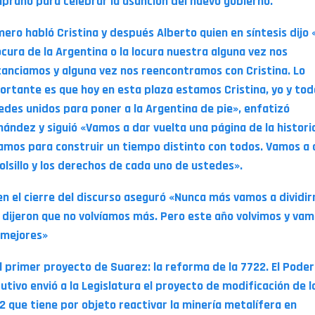
prano para celebrar la asunción del nuevo gobierno.
mero habló Cristina y después Alberto quien en síntesis dijo 
locura de la Argentina o la locura nuestra alguna vez nos
tanciamos y alguna vez nos reencontramos con Cristina. Lo
ortante es que hoy en esta plaza estamos Cristina, yo y tod
edes unidos para poner a la Argentina de pie», enfatizó
nández y siguió «Vamos a dar vuelta una página de la histori
amos para construir un tiempo distinto con todos. Vamos a 
bolsillo y los derechos de cada uno de ustedes».
en el cierre del discurso aseguró «Nunca más vamos a dividir
 dijeron que no volvíamos más. Pero este año volvimos y vam
 mejores»
El primer proyecto de Suarez: la reforma de la 7722. El Poder
cutivo envió a la Legislatura el proyecto de modificación de l
2 que tiene por objeto reactivar la minería metalífera en