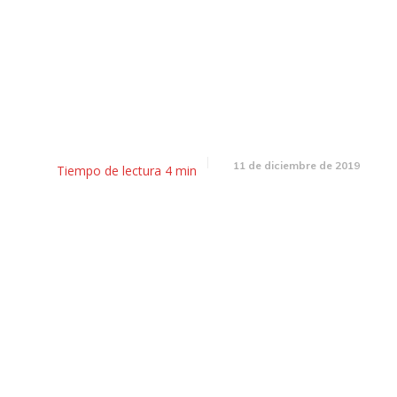
Desayunador: las primeras me
del gobierno y la modificación 
Suarez a la 7722
11 de diciembre de 2019
Tiempo de lectura
4
min