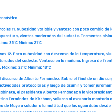
 TENER EN CUENTA
Pronóstico
rcoles 11. Nubosidad variable y ventoso con poco cambio de l
peratura, vientos moderados del sudeste. Tormentas aisla
ima: 35ºC Mínima: 21ºC
ves 12. Poca nubosidad con descenso de la temperatura, vi
erados del sudeste. Ventoso en la mañana. Ingreso de fren
o. Máxima: 27ºC Mínima: 18ºC
El discurso de Alberto Fernández. Sobre el final de un día ca
actividades protocolares y luego de asumir y tomar juramen
gabinete, el presidente Alberto Fernández y la vicepresident
stina Fernández de Kirchner, salieron al escenario montado 
za de Mayo a saludar a la multitud que los aguardaba desde