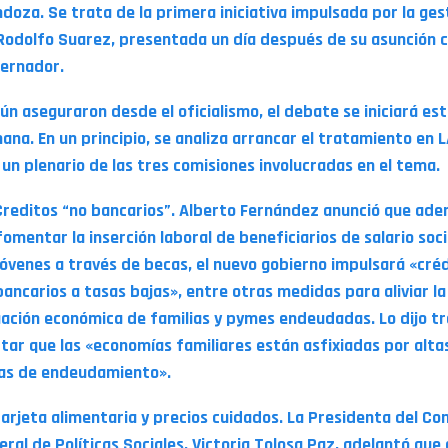
doza. Se trata de la primera iniciativa impulsada por la ges
Rodolfo Suarez, presentada un día después de su asunción
ernador.
ún aseguraron desde el oficialismo, el debate se iniciará es
ana. En un principio, se analiza arrancar el tratamiento en 
 un plenario de las tres comisiones involucradas en el tema.
Creditos “no bancarios”. Alberto Fernández anunció que ad
fomentar la inserción laboral de beneficiarios de salario soci
jóvenes a través de becas, el nuevo gobierno impulsará «cré
bancarios a tasas bajas», entre otras medidas para aliviar la
uación económica de familias y pymes endeudadas. Lo dijo tr
rtar que las «economías familiares están asfixiadas por alta
as de endeudamiento».
Tarjeta alimentaria y precios cuidados. La Presidenta del Co
eral de Políticas Sociales, Victoria Tolosa Paz, adelantó que 