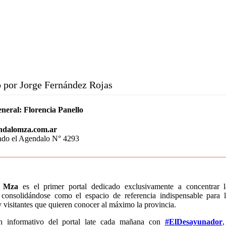
 por Jorge Fernández Rojas
eneral:
Florencia Panello
ndalomza.com.ar
endo el Agendalo N° 4293
o Mza
es el primer portal dedicado exclusivamente a concentrar 
consolidándose como el espacio de referencia indispensable para l
visitantes que quieren conocer al máximo la provincia.
n informativo del portal late cada mañana con
#ElDesayunador
,