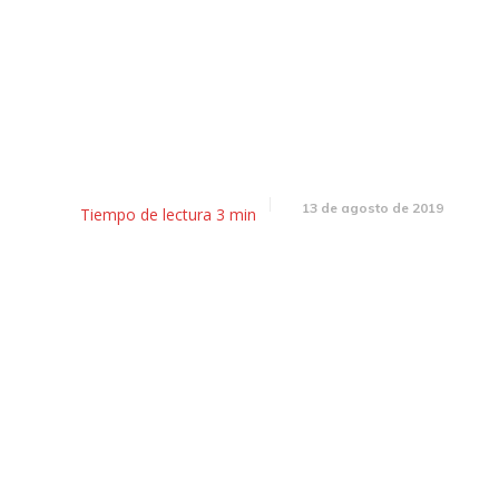
 Desayunador: lunes negro, dól
iesgo país récord, el gobierno 
medidas oficiales
13 de agosto de 2019
Tiempo de lectura
3
min