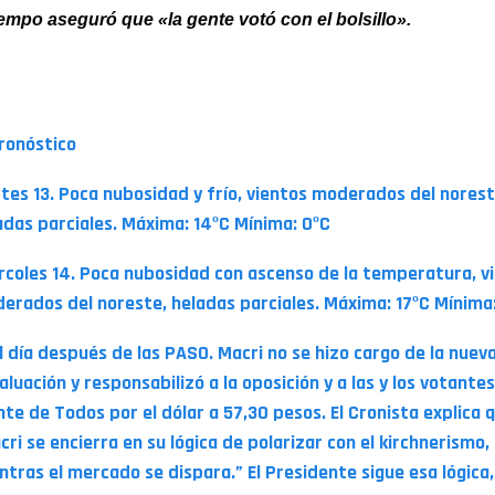
empo aseguró que «la gente votó con el bolsillo».
A TENER EN CUENTA
Pronóstico
tes 13. Poca nubosidad y frío, vientos moderados del norest
adas parciales. Máxima: 14ºC Mínima: 0ºC
rcoles 14. Poca nubosidad con ascenso de la temperatura, v
erados del noreste, heladas parciales. Máxima: 17ºC Mínima:
El día después de las PASO. Macri no se hizo cargo de la nuev
aluación y responsabilizó a la oposición y a las y los votantes
nte de Todos por el dólar a 57,30 pesos. El Cronista explica 
cri se encierra en su lógica de polarizar con el kirchnerismo,
ntras el mercado se dispara.” El Presidente sigue esa lógica