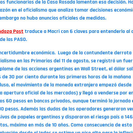
ios funcionarios de la Casa Rosada lamentan esa decisión. H
azón en el oficialismo que analiza tomar decisiones económi
 embargo no hubo anuncios oficiales de medidas.
doza Post
traduce a Macri con 6 claves para entenderlo al 
 de las PASO.
Incertidumbre económica. Luego de la contundente derrota 
cialismo en las Primarias del 11 de agosto, se registró un fue
plome de las acciones argentinas en Wall Street, el dólar sa
 de 30 por ciento durante las primeras horas de la mañana
cluso, el movimiento de la moneda extranjera empezó desde
la apertura oficial de los mercados) y llegó a venderse por 
los 60 pesos en bancos privados, aunque terminó la jornada 
30 pesos. Además las dudas de los operadores generaron ve
ivas de papeles argentinos y dispararon el riesgo país a 14
tos, máximo en más de 10 años. Como consecuencia de esta
aluación desde el Indec se estima un piso alto para la inflac