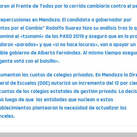
aron al Frente de Todos por la corrida cambiaria contra el p
Repercusiones en Mendoza. El candidato a gobernador por
ntos por el Cambio” Rodolfo Suarez hizo su análisis tras lo 
ominó el «tsunami» de las PASO 2019 y aseguró que en la pro
daron «parados» y que «si no hace locuras», van a apoyar un
ible gobierno de Alberto Fernández. Al mismo tiempo asegu
gente votó con el bolsillo».
Aumentan las cuotas de colegios privados. En Mendoza la Dir
eral de Escuelas (DGE) autorizó un incremento del 12 por cie
 cuotas de los colegios estatales de gestión privada. La decis
ó luego de que las entidades que nuclean a estos
ablecimientos plantearan la necesidad de actualizar los
nceles.