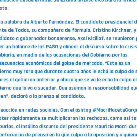
sto.
La palabra de Alberto Fernández. El candidato presidencial d
nte de Todos, su compañera de fórmula, Cristina Kirchner, y 
didato a gobernador bonaerense, Axel Kicillof, se reunieron
er un balance de las PASO y alinear el discurso sobre la crisis
biaria, en medio de las acusaciones del Gobierno por las
secuencias económicas del golpe de mercado. “Este es un
ierno muy raro que durante cuatro años le echó la culpa de 
ores al gobierno anterior y ahora que se va le echa la culpa al
ierno que lo va a suceder. Que asuman la responsabilidad qu
nen”, declaró a la prensa el candidato.
Reacción en redes sociales. Con el ashtag #MacriHaceteCarg
tter rápidamente se multiplicaron los rechazos, como así t
 burlas, al insólito discurso del presidente Mauricio Macri du
conferencia de prensa en la que culpó a la oposición y a quien