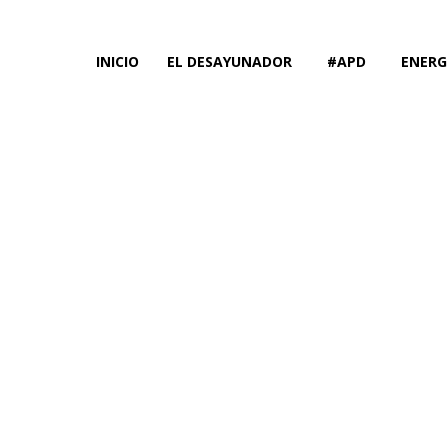
INICIO
EL DESAYUNADOR
#APD
ENERG
El Desayu
Fa