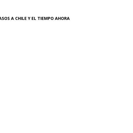
ASOS A CHILE Y EL TIEMPO AHORA
o Código de
volo