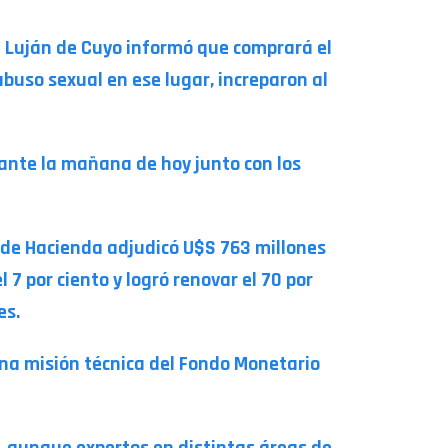
de Luján de Cuyo informó que comprará el
abuso sexual en ese lugar, increparon al
rante la mañana de hoy junto con los
o de Hacienda adjudicó U$S 763 millones
7 por ciento y logró renovar el 70 por
es.
 una misión técnica del Fondo Monetario
s, aunque expertos en distintas áreas de