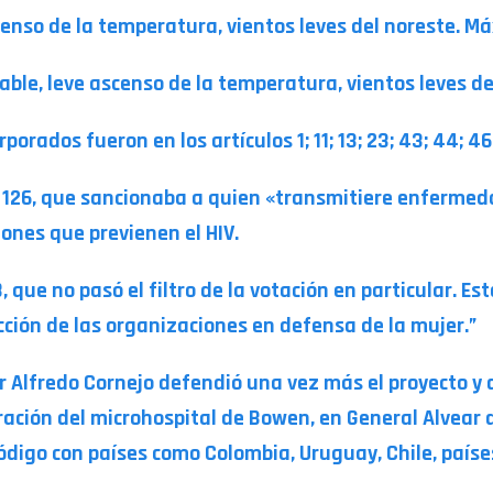
enso de la temperatura, vientos leves del noreste. Má
table, leve ascenso de la temperatura, vientos leves d
rados fueron en los artículos 1; 11; 13; 23; 43; 44; 46; 4
l 126, que sancionaba a quien «transmitiere enfermed
iones que previenen el HIV.
, que no pasó el filtro de la votación en particular. Es
ción de las organizaciones en defensa de la mujer.”
 Alfredo Cornejo defendió una vez más el proyecto y d
ración del microhospital de Bowen, en General Alvear 
digo con países como Colombia, Uruguay, Chile, país