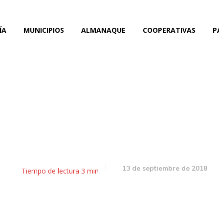
ÍA
MUNICIPIOS
ALMANAQUE
COOPERATIVAS
P
nador: Luz verde al nuev
ltas y la compra del Pró
13 de septiembre de 2018
Tiempo de lectura
3
min