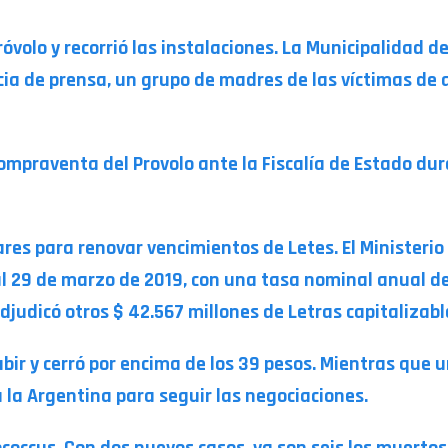
róvolo y recorrió las instalaciones. La Municipalidad 
ncia de prensa, un grupo de madres de las víctimas de 
 compraventa del Provolo ante la Fiscalía de Estado du
res para renovar vencimientos de Letes. El Ministeri
l 29 de marzo de 2019, con una tasa nominal anual del 
djudicó otros $ 42.567 millones de Letras capitalizabl
 subir y cerró por encima de los 39 pesos. Mientras que
 la Argentina para seguir las negociaciones.
tococcus. Con dos nuevos casos, ya son seis los muerto