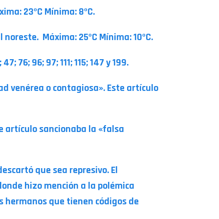
xima: 23ºC Mínima: 8ºC.
el noreste. Máxima: 25ºC Mínima: 10ºC.
7; 76; 96; 97; 111; 115; 147 y 199.
ad venérea o contagiosa». Este artículo
te artículo sancionaba la «falsa
escartó que sea represivo. El
donde hizo mención a la polémica
es hermanos que tienen códigos de