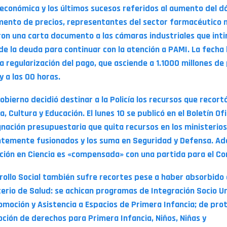
s económica y los últimos sucesos referidos al aumento del dó
mento de precios, representantes del sector farmacéutico n
ron una carta documento a las cámaras industriales que inti
de la deuda para continuar con la atención a PAMI. La fecha 
la regularización del pago, que asciende a 1.1000 millones de
y a las 00 horas.
gobierno decidió destinar a la Policía los recursos que recort
a, Cultura y Educación. El lunes 10 se publicó en el Boletín Ofi
gnación presupuestaria que quita recursos en los ministerios
ntemente fusionados y los suma en Seguridad y Defensa. Ad
ción en Ciencia es «compensada» con una partida para el Co
rollo Social también sufre recortes pese a haber absorbido 
terio de Salud: se achican programas de Integración Socio U
omoción y Asistencia a Espacios de Primera Infancia; de prot
ción de derechos para Primera Infancia, Niños, Niñas y