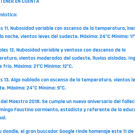
TENER EN CUENTA
nóstico:
s 11. Nubosidad variable con ascenso de la temperatura, ine
 la noche, vientos leves del sudeste. Máxima: 24ºC Mínima: 11
oles 12. Nubosidad variable y ventoso con descenso de la
ratura, vientos moderados del sudeste, lluvias aisladas. In
 frío. Máxima: 21ºC Mínima: 12ºC.
s 13. Algo nublado con ascenso de la temperatura, vientos l
te. Máxima: 24ºC Mínima: 9ºC.
a del Maestro 2018. Se cumple un nuevo aniversario del falle
mingo Faustino sarmiento, estadista y referente de la educ
nal.
u doodle, el gran buscador Google rinde homenaje este 11 de