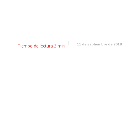
esayunador: Macri con gobern
y Google celebra a los maestr
11 de septiembre de 2018
Tiempo de lectura
3
min