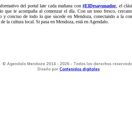
nformativo del portal late cada mañana con
#ElDesayunador
, el clá
io que te acompaña al comenzar el día. Con un tono fresco, cercano
do y conciso de todo lo que sucede en Mendoza, conectando a la co
 de la cultura local. Si pasa en Mendoza, está en Agendalo.
© Agendalo Mendoza 2014 - 2026 - Todos los derechos reservad
Diseño por
Contenidos digitales