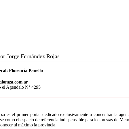
or Jorge Fernández Rojas
ral:
Florencia Panello
alomza.com.ar
o el Agendalo N° 4295
za
es el primer portal dedicado exclusivamente a concentrar la age
e como el espacio de referencia indispensable para lectores/as de Mend
conocer al máximo la provincia.