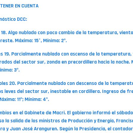
TENER EN CUENTA
onóstico DCC:
 18. Algo nublado con poco cambio de la temperatura, viento
reste. Máxima: 15°, Mínima: 2º.
s 19. Parcialmente nublado con ascenso de la temperatura, 
ados del sector sur, zonda en precordillera hacia la noche.
ínima: 3º.
oles 20. Parcialmente nublado con descenso de la temperat
s leves del sector sur, inestable en cordillera. Ingreso de f
Máxima: 11º; Mínima: 4º.
mbios en el Gabinete de Macri. El gobierno informó el sábado
o la salida de los ministros de Producción y Energía, Francis
ra y Juan José Aranguren. Según la Presidencia, el contado