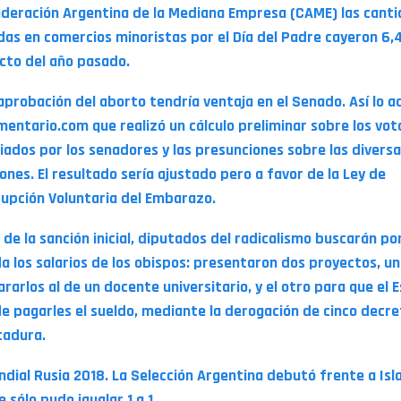
deración Argentina de la Mediana Empresa (CAME) las cant
das en comercios minoristas por el Día del Padre cayeron 6
cto del año pasado.
 aprobación del aborto tendría ventaja en el Senado. Así lo a
mentario.com que realizó un cálculo preliminar sobre los vot
iados por los senadores y las presunciones sobre las divers
ones. El resultado sería ajustado pero a favor de la Ley de
rupción Voluntaria del Embarazo.
 de la sanción inicial, diputados del radicalismo buscarán po
a los salarios de los obispos: presentaron dos proyectos, u
rarlos al de un docente universitario, y el otro para que el 
de pagarles el sueldo, mediante la derogación de cinco decr
tadura.
ndial Rusia 2018. La Selección Argentina debutó frente a Isl
sólo pudo igualar 1 a 1.