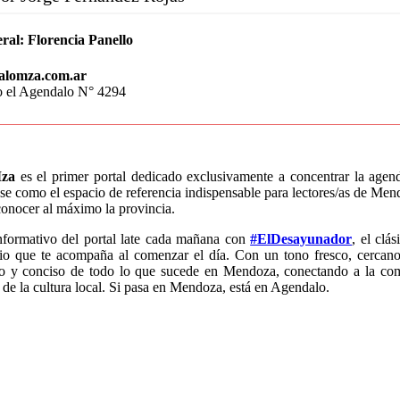
ral:
Florencia Panello
alomza.com.ar
o el Agendalo N° 4294
za
es el primer portal dedicado exclusivamente a concentrar la age
e como el espacio de referencia indispensable para lectores/as de Mend
conocer al máximo la provincia.
nformativo del portal late cada mañana con
#ElDesayunador
, el clá
io que te acompaña al comenzar el día. Con un tono fresco, cercano
do y conciso de todo lo que sucede en Mendoza, conectando a la co
 de la cultura local. Si pasa en Mendoza, está en Agendalo.