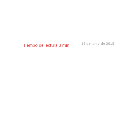
Desayunador: Macri lidera la 
con los cambios en el gabinet
18 de junio de 2018
Tiempo de lectura
3
min