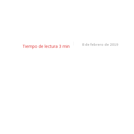
Desayunador: Multitudinaria m
en contra de los tarifazos
8 de febrero de 2019
Tiempo de lectura
3
min