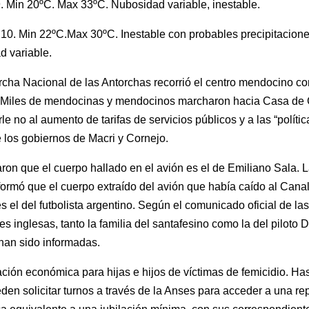
 Min 20ºC. Max 33ºC. Nubosidad variable, inestable.
0. Min 22ºC.Max 30ºC. Inestable con probables precipitacione
 variable.
cha Nacional de las Antorchas recorrió el centro mendocino con
s. Miles de mendocinas y mendocinos marcharon hacia Casa de
rle no al aumento de tarifas de servicios públicos y a las “políti
e los gobiernos de Macri y Cornejo.
aron que el cuerpo hallado en el avión es el de Emiliano Sala. L
formó que el cuerpo extraído del avión que había caído al Canal
 el del futbolista argentino. Según el comunicado oficial de las
es inglesas, tanto la familia del santafesino como la del piloto 
han sido informadas.
ción económica para hijas e hijos de víctimas de femicidio. Has
den solicitar turnos a través de la Anses para acceder a una re