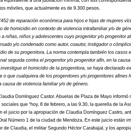
 equivalente a una jubilación mínima, con sus correspondient
os móviles, que actualmente es de 9.300 pesos.
452 de reparación económica para hijos e hijas de mujeres víc
 o de homicidio en contexto de violencia intrafamiliar y/o de gén
 a niñas, niños y adolescentes cuyo progenitor y/o progenitor a
esado y/o condenado como autor, coautor, instigador o cómplice
dio de su progenitora. La norma contempla también los casos 
nal seguida contra el progenitor y/o progenitor afín, en la caus
investigue el homicidio de la progenitora, se haya declarado e
e o que cualquiera de los progenitores y/o progenitores afines
 a causa de violencia familiar y/o de género.
Claudia Domínguez Castor. Abuelas de Plaza de Mayo informó 
 sociales que “hoy, 8 de febrero, a las 9.30, la querella de la As
n el juicio por la apropiación de Claudia Domínguez Castro, ant
Oral Número 1 de la ciudad de Mendoza. En este juicio están i
r de Claudia, el militar Segundo Héctor Carabajal, y los apropi