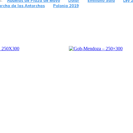
s:
Abuelas de Plaza de Mayo
Dólar
Emiliano Sala
Ley 
rcha de las Antorchas
Polonia 2019
d