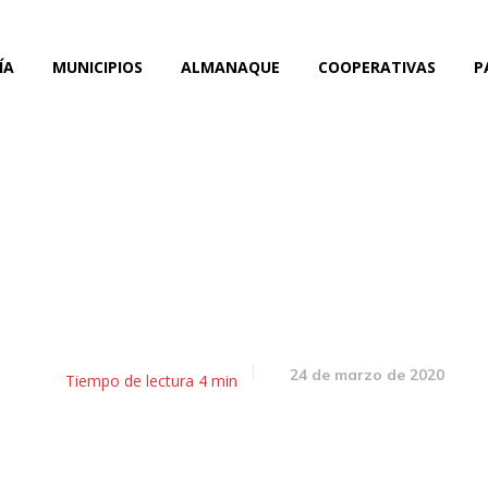
ÍA
MUNICIPIOS
ALMANAQUE
COOPERATIVAS
P
dor: Pañuelos blancos po
la Verdad y la Justicia
24 de marzo de 2020
Tiempo de lectura
4
min