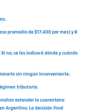
ías.
reso promedio de $17.400 por mes) y B
Si no, se les indicará dónde y cuándo
ionarlo sin ningún inconveniente.
régimen tributario.
analiza extender la cuarentena
en Argentina. La decisión final