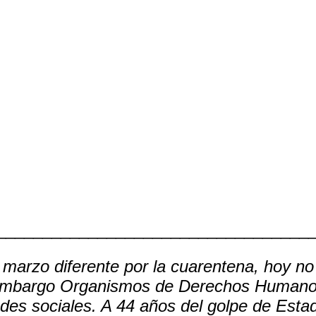
Comparte
__________________________________
arzo diferente por la cuarentena, hoy no 
n embargo Organismos de Derechos Humano
edes sociales. A 44 años del golpe de Esta