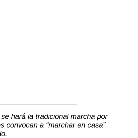
____________________
se hará la tradicional marcha por
s convocan a “marchar en casa”
do.