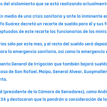
s del aislamiento que se está realizando actualment
 En medio de una crisis sanitaria y ante la inminente 
fo Suárez decretó un recorte de sueldo para él y sus 
tuados de este recorte los funcionarios de los minis
ios sólo por este mes, y el resto del sueldo será dep
para la emergencia sanitaria, así como la emergencia
nto General de Irrigación que también bajará sueldo
aso de San Rafael, Maipú, General Alvear, Guaymallén
nto.
ed (presidente de la Cámara de Senadores), como And
434 y destacaron que lo pondrán a consideración de los