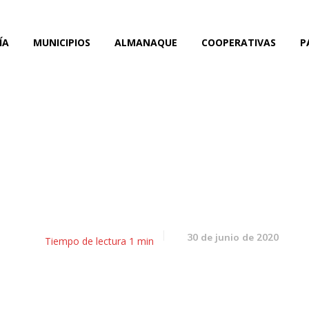
ÍA
MUNICIPIOS
ALMANAQUE
COOPERATIVAS
P
rama “Mi negocio digital
Guaymallén
30 de junio de 2020
Tiempo de lectura
1
min