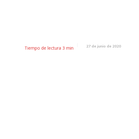
arrafa en tu Barrio: cómo acce
gas a precio accesible
27 de junio de 2020
Tiempo de lectura
3
min