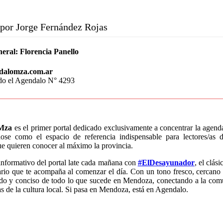
por Jorge Fernández Rojas
neral:
Florencia Panello
dalomza.com.ar
do el Agendalo N° 4293
Mza
es el primer portal dedicado exclusivamente a concentrar la agen
dose como el espacio de referencia indispensable para lectores/a
que quieren conocer al máximo la provincia.
informativo del portal late cada mañana con
#ElDesayunador
, el clás
rio que te acompaña al comenzar el día. Con un tono fresco, cercano 
ido y conciso de todo lo que sucede en Mendoza, conectando a la com
as de la cultura local. Si pasa en Mendoza, está en Agendalo.