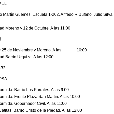
AEL
io Martín Guemes. Escuela 1-262. Alfredo R.Bufano. Julio Silva 
ad Moreno y 12 de Octubre. A las 11:00
N
e 25 de Noviembre y Moreno. A las 10:00
ad Barrio Urquiza. A las 12:00
 01
OSA
ormida. Barrio Los Parrales. A las 9:00
ormida. Frente Plaza San Martín. A las 10:00
ormida. Gobernador Civit. A las 11:00
atitas. Barrio Cristo de la Piedad. A las 12:00