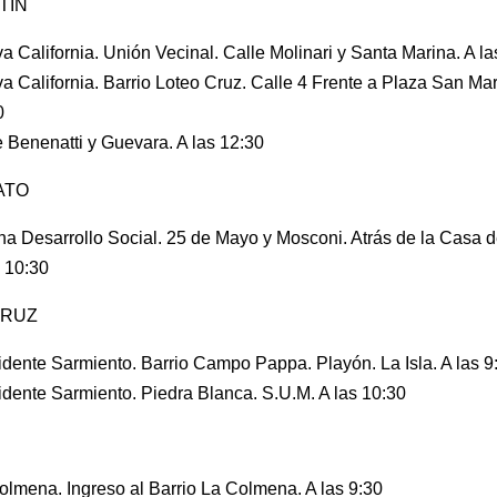
TÍN
a California. Unión Vecinal. Calle Molinari y Santa Marina. A la
a California. Barrio Loteo Cruz. Calle 4 Frente a Plaza San Mart
0
e Benenatti y Guevara. A las 12:30
ATO
ina Desarrollo Social. 25 de Mayo y Mosconi. Atrás de la Casa de
s 10:30
CRUZ
idente Sarmiento. Barrio Campo Pappa. Playón. La Isla. A las 9
idente Sarmiento. Piedra Blanca. S.U.M. A las 10:30
olmena. Ingreso al Barrio La Colmena. A las 9:30