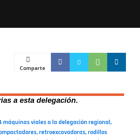
Comparte
ias a esta delegación.
4 máquinas viales a la delegación regional,
compactadores, retroexcavadoras, rodillos