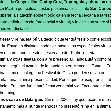
 definido
Guaymallén, Godoy Cruz, Tupungato y ahora se s
an Martín
por realizar fiestas presenciales En tanto
San Carlos
esperar la situación epidemiológica en la fecha cercana a la fest
para definir el modo (presencial o virtual) y la decisión sobre si
nas vendímiales.
fiesta y reina. Maipú
ya decidió que tendrá festejo con elección
uida. Estudian distintos modos en base a los espectáculos virtu
en desarrollando desde el escenario del Teatro Imperial.
imia y otras fiestas con aire presencial.
Tanto
Luján
como
M
ectan según el avance de la pandemia en Mendoza. Tanto la Fr
nina como el malargüino Festival de Chivo pueden ser vía on li
artan una mínima presencialidad. Por lo que no aseguran si ha
imial. En tanto Junín hará fiesta vendimial y el Encuentro de l
streeming.
urios caso de Malargüe.
Sin reia 2020. Hay que recordar que 
rtamento más al sur de Mendoza no presentó reina en la última