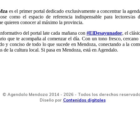
Mza
es el primer portal dedicado exclusivamente a concentrar la agen
dose como el espacio de referencia indispensable para lectores/a
que quieren conocer al máximo la provincia.
informativo del portal late cada mañana con
#ElDesayunador
, el clás
rio que te acompaña al comenzar el día. Con un tono fresco, cercano 
ido y conciso de todo lo que sucede en Mendoza, conectando a la com
as de la cultura local. Si pasa en Mendoza, está en Agendalo.
© Agendalo Mendoza 2014 - 2026 - Todos los derechos reservad
Diseño por
Contenidos digitales