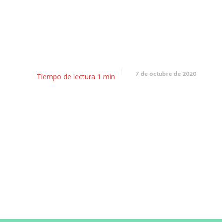
Que pasará con las vendimia
departamentales
7 de octubre de 2020
Tiempo de lectura
1
min