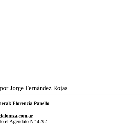
por Jorge Fernández Rojas
neral:
Florencia Panello
dalomza.com.ar
do el Agendalo N° 4292