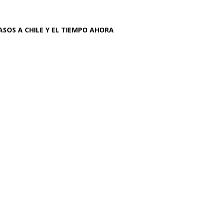
ASOS A CHILE Y EL TIEMPO AHORA
 una clínica de
in