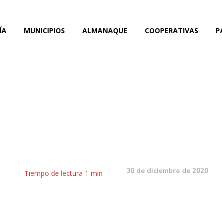
ÍA
MUNICIPIOS
ALMANAQUE
COOPERATIVAS
P
ipó de la inauguración de
salud mental en San Mart
30 de diciembre de 2020
Tiempo de lectura
1
min