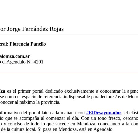
or Jorge Fernández Rojas
ral:
Florencia Panello
alomza.com.ar
o el Agendalo N° 4291
za
es el primer portal dedicado exclusivamente a concentrar la age
e como el espacio de referencia indispensable para lectores/as de Mend
conocer al máximo la provincia.
nformativo del portal late cada mañana con
#ElDesayunador
, el clá
io que te acompaña al comenzar el día. Con un tono fresco, cercano
do y conciso de todo lo que sucede en Mendoza, conectando a la co
 de la cultura local. Si pasa en Mendoza, está en Agendalo.