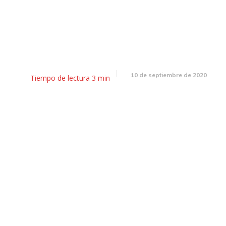
artín: $44 millones para las 
del barrio Santa Cecilia
10 de septiembre de 2020
Tiempo de lectura
3
min