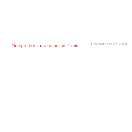
Martín: entregan el primer co
de Mendoza Activa
1 de octubre de 2020
Tiempo de lectura
menos de 1
min