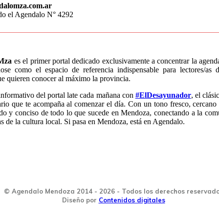
dalomza.com.ar
do el Agendalo N° 4292
Mza
es el primer portal dedicado exclusivamente a concentrar la agen
dose como el espacio de referencia indispensable para lectores/a
que quieren conocer al máximo la provincia.
informativo del portal late cada mañana con
#ElDesayunador
, el clás
rio que te acompaña al comenzar el día. Con un tono fresco, cercano 
ido y conciso de todo lo que sucede en Mendoza, conectando a la com
as de la cultura local. Si pasa en Mendoza, está en Agendalo.
© Agendalo Mendoza 2014 - 2026 - Todos los derechos reservad
Diseño por
Contenidos digitales