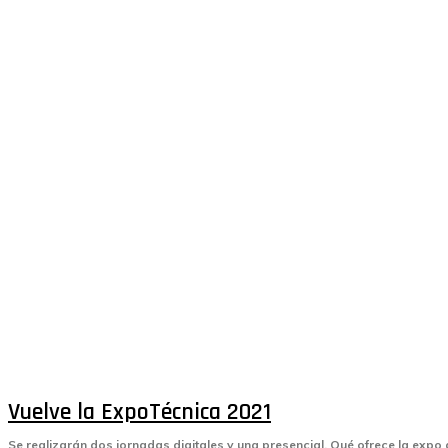
Vuelve la ExpoTécnica 2021
Se realizarán dos jornadas digitales y una presencial. Qué ofrece la expo 