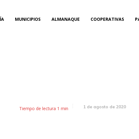
ÍA
MUNICIPIOS
ALMANAQUE
COOPERATIVAS
P
 nosotros, tenemos Covid,
demuestres lo contrario
1 de agosto de 2020
Tiempo de lectura
1
min