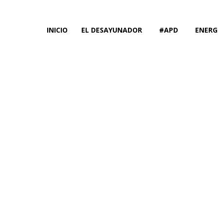
INICIO
EL DESAYUNADOR
#APD
ENERG
Yo, tú, él,