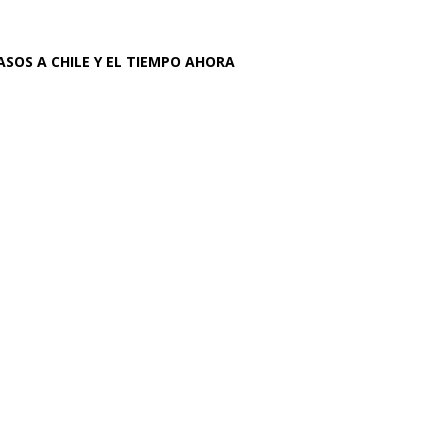
ASOS A CHILE Y EL TIEMPO AHORA
 salvo que me
.