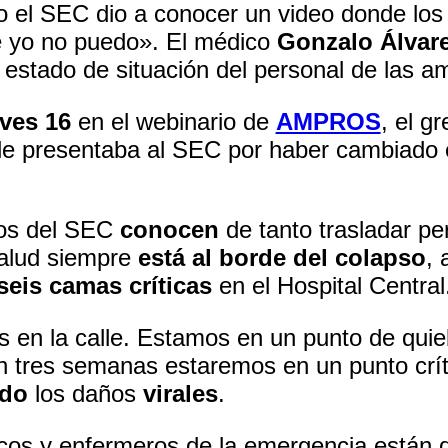
llo el SEC dio a conocer un video donde los
e yo no puedo». El médico
Gonzalo Álvar
 estado de situación del personal de las a
ves 16
en el webinario de
AMPROS
, el g
 le presentaba al SEC por haber cambiado 
ios del SEC
conocen
de tanto trasladar p
salud siempre
está al borde del colapso
, 
seis camas críticas
en el Hospital Central
s en la calle. Estamos en un punto de qui
n tres semanas estaremos en un punto crít
ndo
los daños
virales
.
os y enfermeros de la emergencia están q