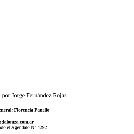
 por Jorge Fernández Rojas
eneral:
Florencia Panello
ndalomza.com.ar
endo el Agendalo N° 4292