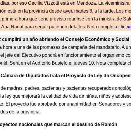
días, por eso Cecilia Vizzotti está en Mendoza. La viceministra
ión está en la provincia desde ayer, martes 8, a la tarde. Los m
 primera hora que tiene previsto reunirse con la ministra de Sa
l Ana Nadal para seguir puliendo detalles. Nota completa clic
aq
z cumplirá un año abriendo el Consejo Económico y Social
la hora a una de las promesas de campaña del mandatario. A u
el jefe del Ejecutivo pondrá en funcionamiento el organismo co
r él. Será en el Auditorio Bustelo el jueves 10. Nota completa c
a Cámara de Diputados trata el Proyecto de Ley de Oncopedi
de madres, padres, pacientes y pacientes recuperados oncoló
la ley que mejorará la calidad de vida de niñas, niños y adoles
to. El proyecto fue aprobado por unanimidad en Senadores y soy
dos de la provincia.
royectos nacionales que marcan el destino de Ramón