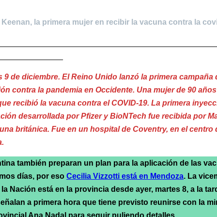
Keenan, la primera mujer en recibir la vacuna contra la cov
__________________________________________________
_______________
s 9 de diciembre. El Reino Unido lanzó la primera campaña 
ón contra la pandemia en Occidente. Una mujer de 90 años 
que recibió la vacuna contra el COVID-19. La primera inyecc
ción desarrollada por Pfizer y BioNTech fue recibida por M
una británica. Fue en un hospital de Coventry, en el centro 
a.
tina también preparan un plan para la aplicación de las va
imos días, por eso
Cecilia Vizzotti está en Mendoza
. La vice
la Nación está en la provincia desde ayer, martes 8, a la tar
eñalan a primera hora que tiene previsto reunirse con la mi
ovincial Ana Nadal para seguir puliendo detalles.