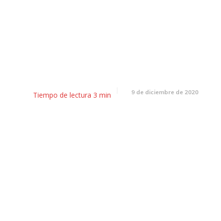
Desayunador: 40 mil muertes 
s por Covid-19 y se prepara el
de vacunación
9 de diciembre de 2020
Tiempo de lectura
3
min