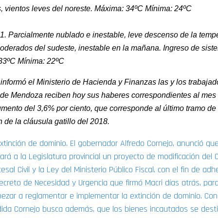
, vientos leves del noreste. Máxima: 34ºC Mínima: 24ºC
1. Parcialmente nublado e inestable, leve descenso de la tempe
oderados del sudeste, inestable en la mañana. Ingreso de siste
33ºC Mínima: 22ºC
informó el Ministerio de Hacienda y Finanzas las y los trabajad
 de Mendoza reciben hoy sus haberes correspondientes al mes 
mento del 3,6% por ciento, que corresponde al último tramo de 
n de la cláusula gatillo del 2018.
Extinción de dominio. El gobernador Alfredo Cornejo, anunció qu
ará a la Legislatura provincial un proyecto de modificación del 
esal Civil y la Ley del Ministerio Público Fiscal, con el fin de adh
Decreto de Necesidad y Urgencia que firmó Macri días atrás, par
ezar a reglamentar e implementar la extinción de dominio. Con
ida Cornejo busca además, que los bienes incautados se dest