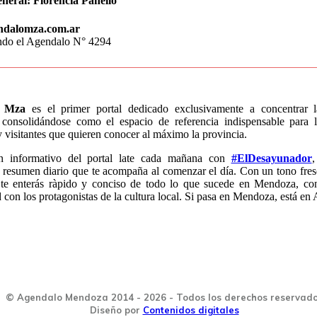
eneral:
Florencia Panello
ndalomza.com.ar
endo el Agendalo N° 4294
o Mza
es el primer portal dedicado exclusivamente a concentrar 
consolidándose como el espacio de referencia indispensable para l
visitantes que quieren conocer al máximo la provincia.
n informativo del portal late cada mañana con
#ElDesayunador
,
 resumen diario que te acompaña al comenzar el día. Con un tono fres
 te enterás ràpido y conciso de todo lo que sucede en Mendoza, co
con los protagonistas de la cultura local. Si pasa en Mendoza, está en
© Agendalo Mendoza 2014 - 2026 - Todos los derechos reservad
Diseño por
Contenidos digitales