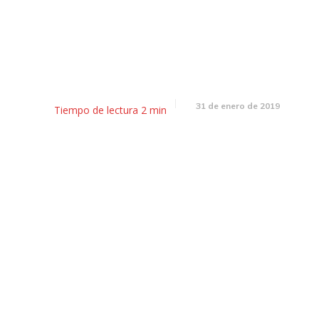
El Desayunador: Cornejo bus
plementar la extinción de dom
31 de enero de 2019
Tiempo de lectura
2
min