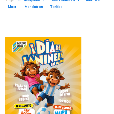
Tags:
El Desayunador
elecciones 2019
Inflación
Macri
Mendotran
Tarifas
Related