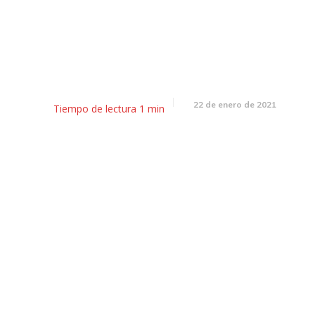
Por qué no paran de robar
transformadores en Mendoz
22 de enero de 2021
Tiempo de lectura
1
min