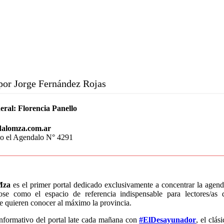
por Jorge Fernández Rojas
eral:
Florencia Panello
alomza.com.ar
do el Agendalo N° 4291
Mza
es el primer portal dedicado exclusivamente a concentrar la age
ose como el espacio de referencia indispensable para lectores/a
ue quieren conocer al máximo la provincia.
informativo del portal late cada mañana con
#ElDesayunador
, el clás